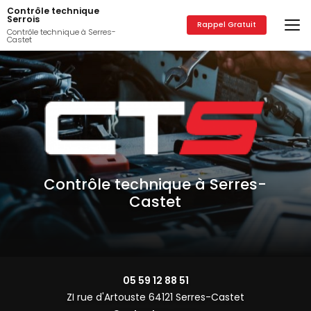
Aller
Contrôle technique
au
Serrois
Rappel Gratuit
contenu
Contrôle technique à Serres-
Castet
principal
Contrôle technique à Serres-
Castet
05 59 12 88 51
ZI rue d'Artouste 64121 Serres-Castet