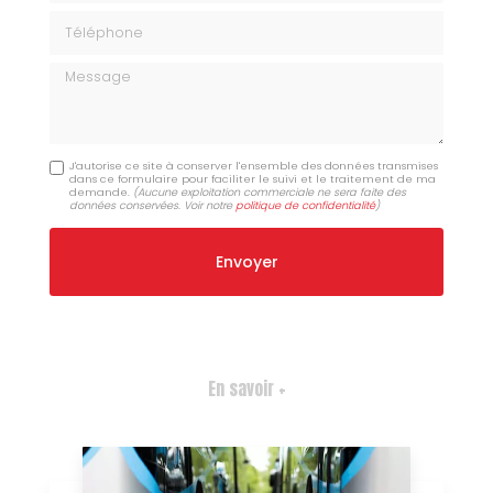
Téléphone
Message
J'autorise ce site à conserver l'ensemble des données transmises
dans ce formulaire pour faciliter le suivi et le traitement de ma
demande.
(Aucune exploitation commerciale ne sera faite des
données conservées. Voir notre
politique de confidentialité
)
En savoir +