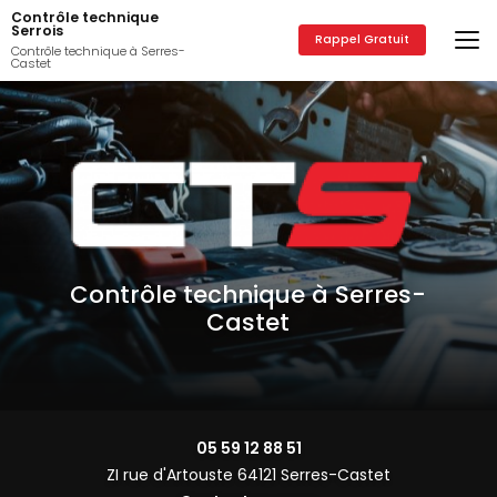
Aller
Contrôle technique
au
Serrois
Rappel Gratuit
contenu
Contrôle technique à Serres-
Castet
principal
Contrôle technique à Serres-
Castet
05 59 12 88 51
ZI rue d'Artouste 64121 Serres-Castet