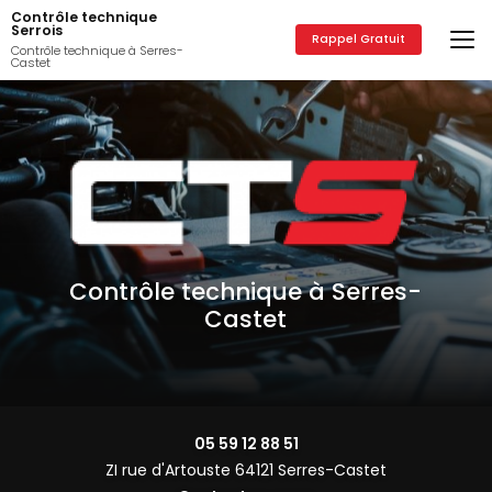
Aller
Contrôle technique
au
Serrois
Rappel Gratuit
contenu
Contrôle technique à Serres-
Castet
principal
Contrôle technique à Serres-
Castet
05 59 12 88 51
ZI rue d'Artouste 64121 Serres-Castet