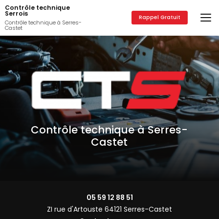
Aller
Contrôle technique
au
Serrois
Rappel Gratuit
contenu
Contrôle technique à Serres-
Castet
principal
Contrôle technique à Serres-
Castet
05 59 12 88 51
ZI rue d'Artouste 64121 Serres-Castet