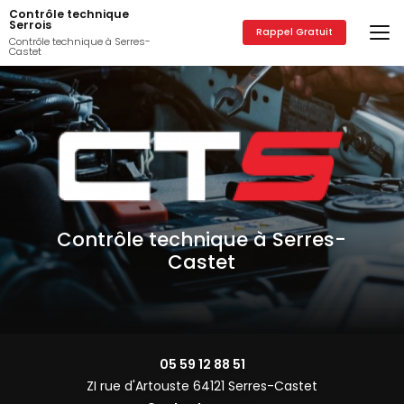
Aller
Contrôle technique
au
Serrois
Rappel Gratuit
contenu
Contrôle technique à Serres-
Castet
principal
Contrôle technique à Serres-
Castet
05 59 12 88 51
ZI rue d'Artouste 64121 Serres-Castet