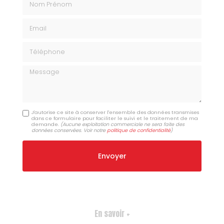
Email
Téléphone
Message
J'autorise ce site à conserver l'ensemble des données transmises
dans ce formulaire pour faciliter le suivi et le traitement de ma
demande.
(Aucune exploitation commerciale ne sera faite des
données conservées. Voir notre
politique de confidentialité
)
En savoir +